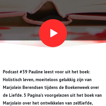
leven,
moeiteloos
gelukkig
zijn van
Marjolein
Podcast #39 Pauline leest voor uit het boek:
Berendsen
Holistisch leven, moeiteloos gelukkig zijn van
Marjolein Berendsen tijdens de Boekenweek over
tijdens de
de Liefde. 5 Pagina's voorgelezen uit het boek van
Marjolein over het ontwikkelen van zelfliefde,