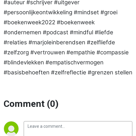
#auteur #schrijver #uitgever
#persoonlijkeontwikkeling #mindset #groei
#boekenweek2022 #boekenweek
#ondernemen #podcast #mindful #liefde
#relaties #marjoleinberendsen #zelfliefde
#zelfzorg #vertrouwen #empathie #compassie
#blindevlekken #empatischvermogen
#basisbehoeften #zelfreflectie #grenzen stellen
Comment (0)