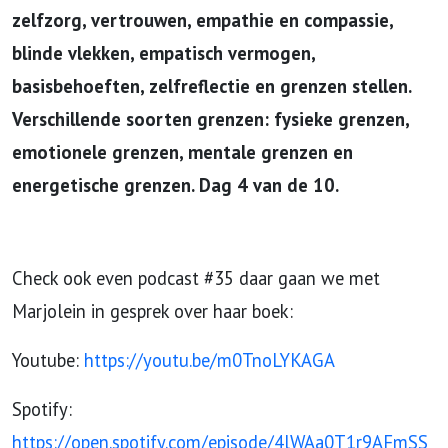
Boekenweek
zelfzorg, vertrouwen, empathie en compassie,
blinde vlekken, empatisch vermogen,
over de
basisbehoeften, zelfreflectie en grenzen stellen.
Liefde
Verschillende soorten grenzen: fysieke grenzen,
emotionele grenzen, mentale grenzen en
energetische grenzen. Dag 4 van de 10.
Check ook even podcast #35 daar gaan we met
Marjolein in gesprek over haar boek:
Youtube:
https://youtu.be/m0TnoLYKAGA
Spotify:
https://open.spotify.com/episode/4lWAa0T1r9AFmSS